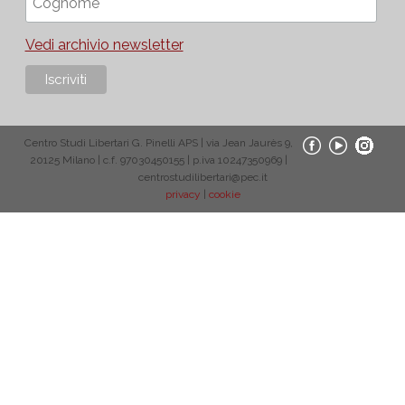
Vedi archivio newsletter
Centro Studi Libertari G. Pinelli APS | via Jean Jaurès 9,
20125 Milano | c.f. 97030450155 | p.iva 10247350969 |
centrostudilibertari@pec.it
privacy
|
cookie