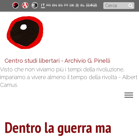
Salta
Form
IT
FR
EN
ES
PT
DE
文
EL
日本語
al
di
contenuto
principale
ricerca
Centro studi libertari - Archivio G. Pinelli
Visto che non viviamo più i tempi della rivoluzione,
impariamo a vivere almeno il tempo della rivolta - Albert
Camus
Togg
navig
Dentro la guerra ma