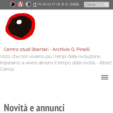
Salta
Form
IT
FR
EN
ES
PT
DE
文
EL
日本語
al
di
contenuto
principale
ricerca
Centro studi libertari - Archivio G. Pinelli
Visto che non viviamo più i tempi della rivoluzione,
impariamo a vivere almeno il tempo della rivolta - Albert
Camus
Togg
navig
Novità e annunci