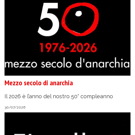
Mezzo secolo di anarchia
Il 2026 è l’anno del nostro 50° compleanno
30/07/2026