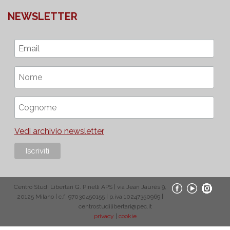
NEWSLETTER
Vedi archivio newsletter
Centro Studi Libertari G. Pinelli APS | via Jean Jaurès 9,
20125 Milano | c.f. 97030450155 | p.iva 10247350969 |
centrostudilibertari@pec.it
privacy
|
cookie