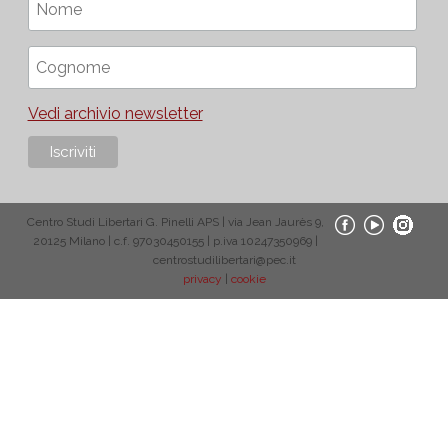
Vedi archivio newsletter
Centro Studi Libertari G. Pinelli APS | via Jean Jaurès 9,
20125 Milano | c.f. 97030450155 | p.iva 10247350969 |
centrostudilibertari@pec.it
privacy
|
cookie