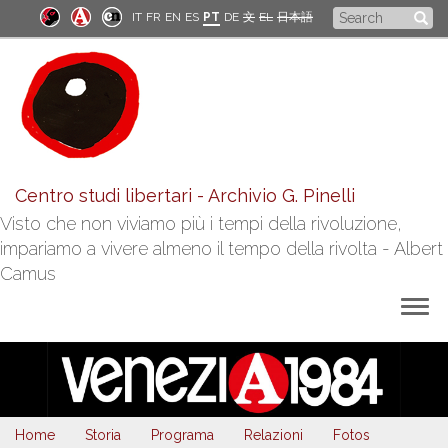
Skip
Search
IT
FR
EN
ES
PT
DE
文
EL
日本語
to
form
main
content
Centro studi libertari - Archivio G. Pinelli
Visto che non viviamo più i tempi della rivoluzione,
impariamo a vivere almeno il tempo della rivolta - Albert
Camus
Togg
navig
Home
Storia
Programa
Relazioni
Fotos