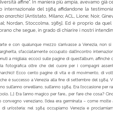
“diversità affine”. In maniera più ampia, avevamo già c
ro internazionale del 1984 affidandone la testimoni
ao anarchici
[Antistato, Milano; ACL, Lione; Noir, Gine
al; Nordan, Stoccolma, 1985]. Ed è proprio da quel
brano che segue, in grado di chiarire i nostri intendim
rte e con qualunque mezzo s’arrivasse a Venezia, non s
herita, sfacciatamente occupato dall’incontro internazion
enuti a migliaia: eccoci sulle pagine di quest’album, affinché 
a fotografica oltre che del cuore per i compagni assenti
anarchici! Ecco cento pagine di vita e di movimento, di volti
el che è successo a Venezia alla fine di settembre del 1984. 
o sull’anno orwelliano, sull’anno 1984. Era l’occasione per ra
bolo. […] Era l’anno magico per fare... per fare che cosa? Cin
ro convegno veneziano, l’idea era germinata – come molte 
i di un’osteria: nel 1984 occupiamo Venezia e proclamiam