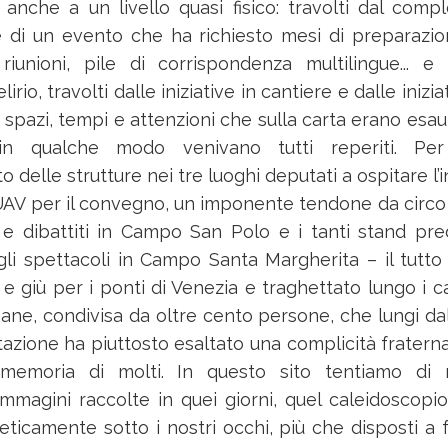
 anche a un livello quasi fisico: travolti dal comp
e di un evento che ha richiesto mesi di preparazi
riunioni, pile di corrispondenza multilingue... e
lirio, travolti dalle iniziative in cantiere e dalle iniz
spazi, tempi e attenzioni che sulla carta erano esau
n qualche modo venivano tutti reperiti. Pe
to delle strutture nei tre luoghi deputati a ospitare l’i
AV per il convegno, un imponente tendone da circo
e dibattiti in Campo San Polo e i tanti stand pre
 gli spettacoli in Campo Santa Margherita – il tutt
 e giù per i ponti di Venezia e traghettato lungo i 
ane, condivisa da oltre cento persone, che lungi da
tazione ha piuttosto esaltato una complicità fratern
 memoria di molti. In questo sito tentiamo di 
immagini raccolte in quei giorni, quel caleidoscopio
ticamente sotto i nostri occhi, più che disposti a f