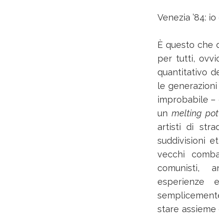
Venezia ’84: io 
È questo che d
per tutti, ovv
quantitativo d
le generazioni
improbabile – e
un
melting pot
artisti di str
suddivisioni e
vecchi combat
comunisti, a
esperienze e
semplicemente
stare assieme 