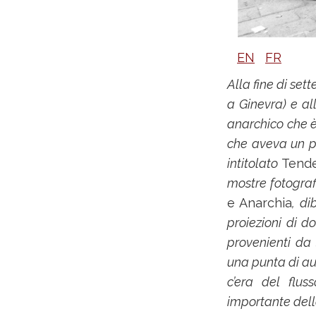
EN
FR
Alla fine di set
a Ginevra) e al
anarchico che è 
che aveva un pr
intitolato
Tende
mostre fotogra
e Anarchia
, di
proiezioni di d
provenienti da 
una punta di a
c’era del flus
importante della