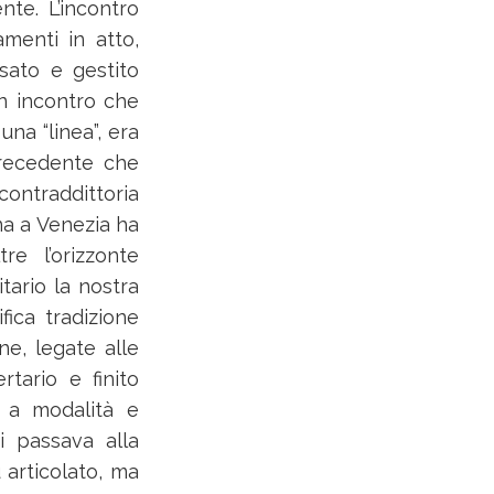
nte. L’incontro
amenti in atto,
nsato e gestito
un incontro che
na “linea”, era
precedente che
 contraddittoria
na a Venezia ha
e l’orizzonte
tario la nostra
ifica tradizione
ne, legate alle
rtario e finito
o a modalità e
si passava alla
 articolato, ma