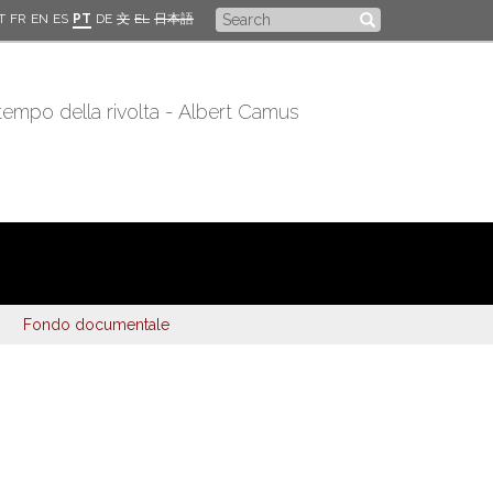
Search
T
FR
EN
ES
PT
DE
文
EL
日本語
form
 tempo della rivolta - Albert Camus
Fondo documentale