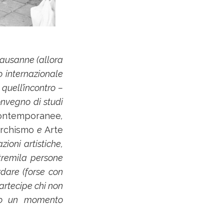
 Lausanne (allora
o internazionale
 quell’incontro –
onvegno di studi
 contemporanee
,
archismo
e
Arte
zioni artistiche,
 tremila persone
rdare (forse con
rtecipe chi non
ento un momento