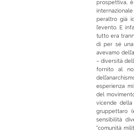
prospettiva, è
internazionale
peraltro già i
l’evento. E in
tutto era tran
di per sé una
avevamo dell’at
– diversità de
fornito al n
dell’anarchism
esperienza mili
del movimento 
vicende della 
gruppettaro (
sensibilità di
“comunità mili