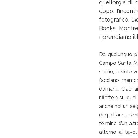
quell’orgia di 
dopo, l’incont
fotografico,
Ci
Books, Montre
riprendiamo il 
Da qualunque pa
Campo Santa Marg
siamo, ci siete v
facciano memori
domani... Ciao, 
riflettere su qu
anche noi un segn
di quell’anno sim
termine d’un alt
attorno ai tavol