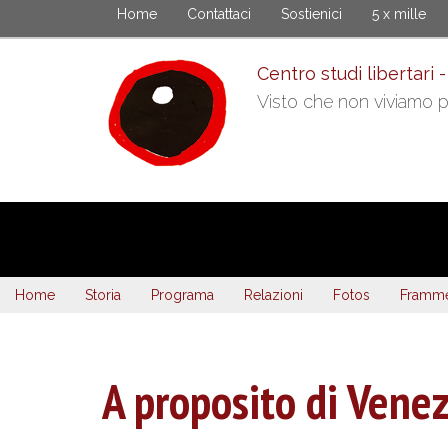
Skip
Home
Contattaci
Sostienici
5 x mille
to
main
Centro studi libertari -
content
Visto che non viviamo pi
Home
Storia
Programa
Relazioni
Fotos
Framme
A proposito di Venez