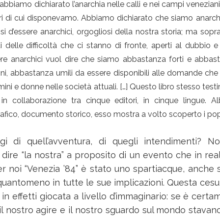
bbiamo dichiarato l’anarchia nelle calli e nei campi veneziani,
ori di cui disponevamo. Abbiamo dichiarato che siamo anarchi
si d’essere anarchici, orgogliosi della nostra storia; ma sopra
delle difficoltà che ci stanno di fronte, aperti al dubbio e a
ere anarchici vuol dire che siamo abbastanza forti e abbas
oni, abbastanza umili da essere disponibili alle domande che
ini e donne nelle società attuali. […] Questo libro stesso test
 in collaborazione tra cinque editori, in cinque lingue. A
fico, documento storico, esso mostra a volto scoperto i popo
i di quell’avventura, di quegli intendimenti? No
dire “la nostra” a proposito di un evento che in rea
er noi “Venezia ’84” è stato uno spartiacque, anche
quantomeno in tutte le sue implicazioni. Questa cesu
 in effetti giocata a livello d’immaginario: se è cert
il nostro agire e il nostro sguardo sul mondo stava