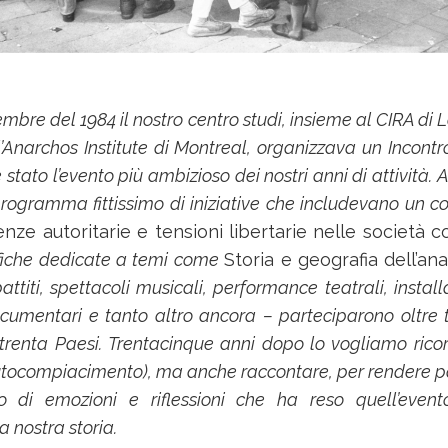
tembre del 1984 il nostro centro studi, insieme al CIRA di
l’Anarchos Institute di Montreal, organizzava un Incontr
stato l’evento più ambizioso dei nostri anni di attività. A
ogramma fittissimo di iniziative che includevano un c
nze autoritarie e tensioni libertarie nelle società
fiche dedicate a temi come
Storia e geografia dell’an
battiti, spettacoli musicali, performance teatrali, installa
ocumentari e tanto altro ancora – parteciparono oltre
trenta Paesi. Trentacinque anni dopo lo vogliamo rico
utocompiacimento), ma anche raccontare, per rendere pa
so di emozioni e riflessioni che ha reso quell’ev
 nostra storia.