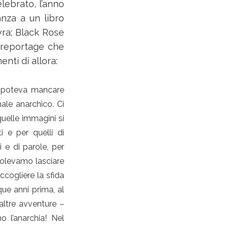
elebrato, l’anno
anza a un libro
vra; Black Rose
 reportage che
enti di allora:
i poteva mancare
ale anarchico. Ci
quelle immagini si
 e per quelli di
 e di parole, per
Volevamo lasciare
ccogliere la sfida
que anni prima, al
altre avventure –
o l’anarchia! Nel