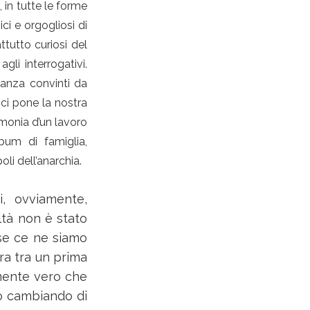
 in tutte le forme
ci e orgogliosi di
ttutto curiosi del
gli interrogativi.
tanza convinti da
 ci pone la nostra
imonia d’un lavoro
lbum di famiglia,
li dell’anarchia.
i, ovviamente,
ltà non è stato
 se ce ne siamo
ra tra un prima
amente vero che
no cambiando di