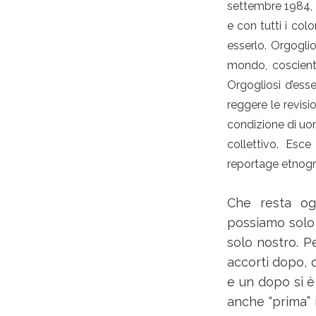
settembre 1984, a
e con tutti i col
esserlo. Orgoglio
mondo, coscienti 
Orgogliosi d’ess
reggere le revisi
condizione di uom
collettivo. Esce
reportage etnogra
Che resta ogg
possiamo solo 
solo nostro. P
accorti dopo, 
e un dopo si è
anche “prima” 