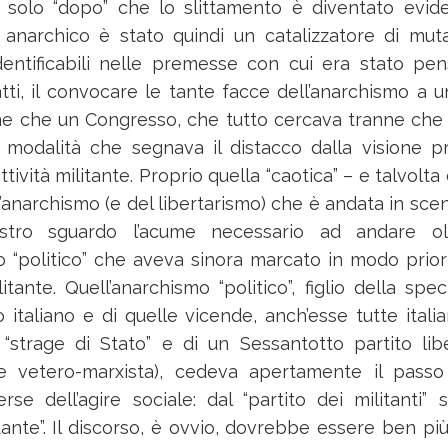
 solo “dopo” che lo slittamento è diventato evide
 anarchico è stato quindi un catalizzatore di mut
dentificabili nelle premesse con cui era stato pe
fatti, il convocare le tante facce dell’anarchismo a 
ne che un Congresso, che tutto cercava tranne che u
 modalità che segnava il distacco dalla visione 
tività militante. Proprio quella “caotica” – e talvolta
ll’anarchismo (e del libertarismo) che è andata in sce
ostro sguardo l’acume necessario ad andare oltr
o “politico” che aveva sinora marcato in modo priori
tante. Quell’anarchismo “politico”, figlio della spec
italiano e di quelle vicende, anch’esse tutte italia
“strage di Stato” e di un Sessantotto partito libe
e vetero-marxista), cedeva apertamente il pass
verse dell’agire sociale: dal “partito dei militanti” 
tante”. Il discorso, è ovvio, dovrebbe essere ben più