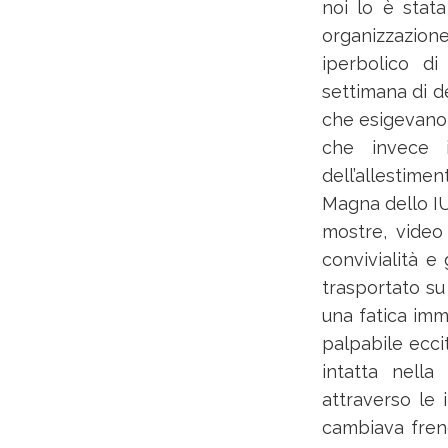
noi lo è stata
organizzazion
iperbolico di 
settimana di de
che esigevano 
che invece i
dell’allestimen
Magna dello IU
mostre, video 
convivialità e
trasportato su
una fatica imm
palpabile ecci
intatta nella
attraverso le 
cambiava frene