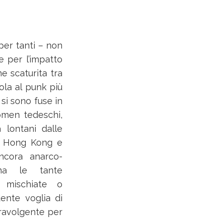
per tanti – non
e per l’impatto
e scaturita tra
ola al punk più
 si sono fuse in
omen tedeschi,
a lontani dalle
 di Hong Kong e
ancora anarco-
omma le tante
, mischiate o
ente voglia di
Travolgente per