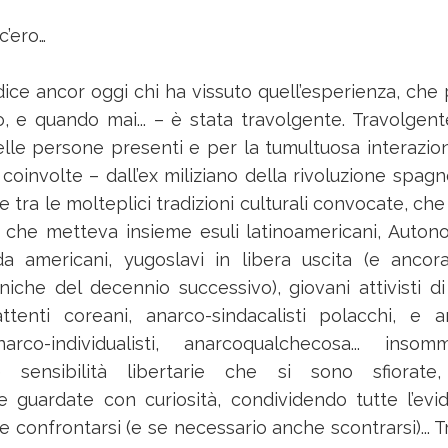
c’ero…
ice ancor oggi chi ha vissuto quell’esperienza, che 
io, e quando mai... – è stata travolgente. Travolgent
elle persone presenti e per la tumultuosa interazion
 coinvolte – dall’ex miliziano della rivoluzione spagn
 tra le molteplici tradizioni culturali convocate, che
che metteva insieme esuli latinoamericani, Auton
ada americani, yugoslavi in libera uscita (e ancor
tniche del decennio successivo), giovani attivisti
tenti coreani, anarco-sindacalisti polacchi, e 
narco-individualisti, anarcoqualchecosa... ins
 sensibilità libertarie che si sono sfiorate
 guardate con curiosità, condividendo tutte l’evid
e confrontarsi (e se necessario anche scontrarsi)... 