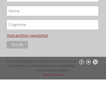
Vedi archivio newsletter
Centro Studi Libertari G. Pinelli APS | via Jean Jaurès 9,
20125 Milano | c.f. 97030450155 | p.iva 10247350969 |
centrostudilibertari@pec.it
privacy
|
cookie