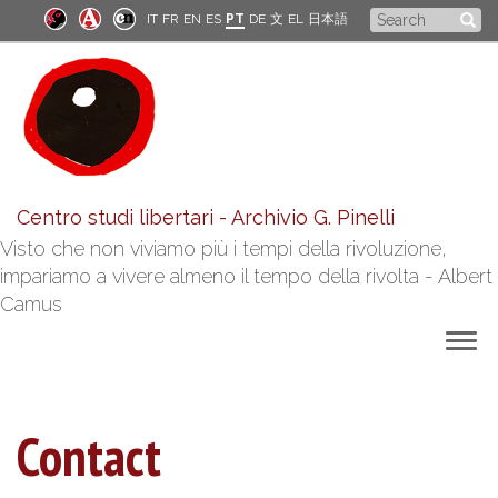
Skip
Search
IT
FR
EN
ES
PT
DE
文
EL
日本語
to
form
main
content
Centro studi libertari - Archivio G. Pinelli
Visto che non viviamo più i tempi della rivoluzione,
impariamo a vivere almeno il tempo della rivolta - Albert
Camus
Togg
navig
Contact