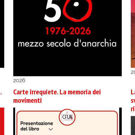
2
2026
.
Carte irrequiete. La memoria dei
L
movimenti
s
r