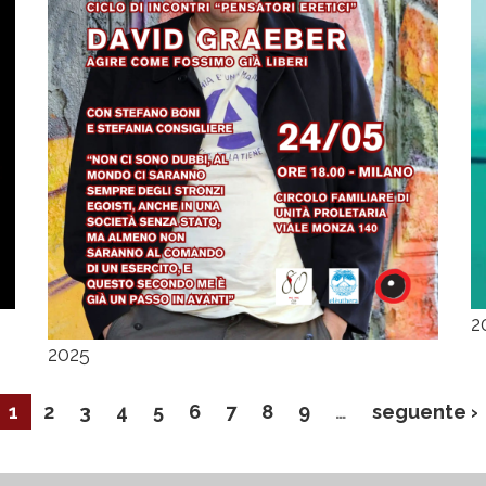
2
2025
1
2
3
4
5
6
7
8
9
…
seguente ›