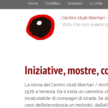
Skip
Home
Contattaci
Sostienici
5 x mille
to
main
Centro studi libertari -
content
Visto che non viviamo pi
Iniziative, mostre, 
La storia del Centro studi libertari / Ar
1976 a Venezia. Da lì inizia un cammino c
incalcolabile di compagni di strada. Se d
caso dell’eterodossia un metodo), dall’al