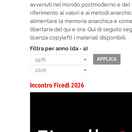
avvenuti nel mondo postmoderno e del fec
riferimento ai valori e ai metodi anarchi
alimentare la memoria anarchica e come 
libertaria del qui e ora. Qui di seguito s
licenza copyleft) i materiali disponibili.
Filtra per anno (da - a)
APPLICA
Year
Filtra
per
Year
Filtra
Incontro Ficedl 2026
anno
per
(da
anno
-
(da
a)
-
a)