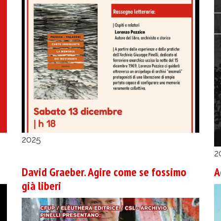
2025
2
David Graeber. Agire come se fossimo
A
già liberi