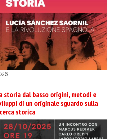
026
a storia dal basso origini, metodi e
viluppi di un originale sguardo sulla
icerca storica