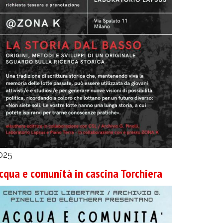
025
cqua e comunità in cascina Torchiera