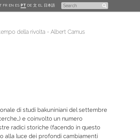
Search
T
FR
EN
ES
PT
DE
文
EL
日本語
form
 tempo della rivolta - Albert Camus
zionale di studi bakuniniani del settembre
ricerche…) e coinvolto un numero
stre radici storiche (facendo in questo
ico alla luce dei profondi cambiamenti