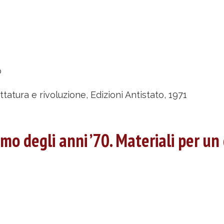
u
ttatura
o
voluzione
ittatura e rivoluzione, Edizioni Antistato, 1971
igi
mo degli anni ’70. Materiali per un 
abbri