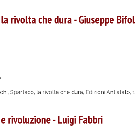
aolo
rrito
nzi,
la rivolta che dura - Giuseppe Bifol
uciano
anza
u
partaco,
o
volta
hi, Spartaco, la rivolta che dura, Edizioni Antistato, 
he
ura
e rivoluzione - Luigi Fabbri
iuseppe
folchi