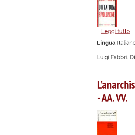
Leggi tutto
s
Di
Lingua
Italian
e
ri
Luigi Fabbri, D
-
Lu
L’anarchis
F
- AA. VV.