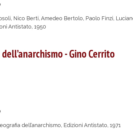
narchismo
o
0,
’analisi
oli, Nico Berti, Amedeo Bertolo, Paolo Finzi, Luciano
uova
oni Antistato, 1950
er
 dell’anarchismo - Gino Cerrito
rategia
empre
oberto
mbrosoli,
u
ico
eografia
rti,
o
ell’anarchismo
medeo
eografia dell’anarchismo, Edizioni Antistato, 1971
rtolo,
ino