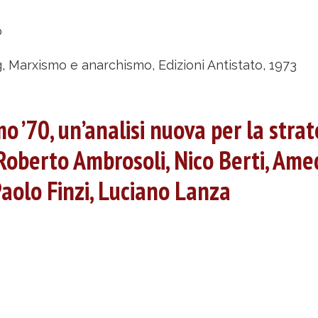
u
arxismo
o
narchismo
, Marxismo e anarchismo, Edizioni Antistato, 1973
rthur
 ’70, un’analisi nuova per la strat
ehning
Roberto Ambrosoli, Nico Berti, Am
Paolo Finzi, Luciano Lanza
u