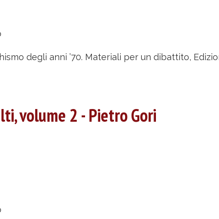
u
’anarchismo
o
gli
nni
chismo degli anni ’70. Materiali per un dibattito, Edizio
0.
teriali
er
elti, volume 2 - Pietro Gori
n
battito
A.
V.
u
ritti
o
elti,