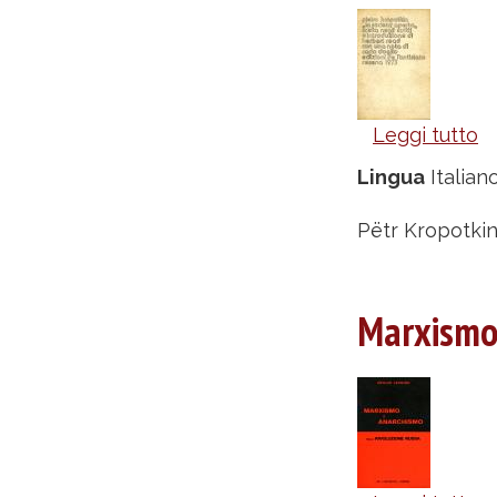
Leggi tutto
s
L
Lingua
Italian
s
a
Pëtr Kropotkin,
-
P
Marxismo 
K