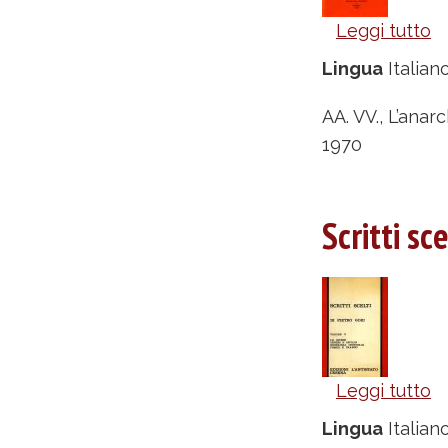
Leggi tutto
s
L
Lingua
Italian
de
a
AA. VV., L’anar
’7
1970
Ma
p
Scritti sc
u
di
-
A
V
Leggi tutto
s
Sc
Lingua
Italian
sc