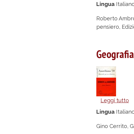
A
Lingua
Italian
’7
un
Roberto Ambros
n
pensiero, Edizi
p
la
Geografia
st
di
s
-
R
A
Leggi tutto
s
N
G
Be
Lingua
Italian
d
A
-
Gino Cerrito, G
Be
G