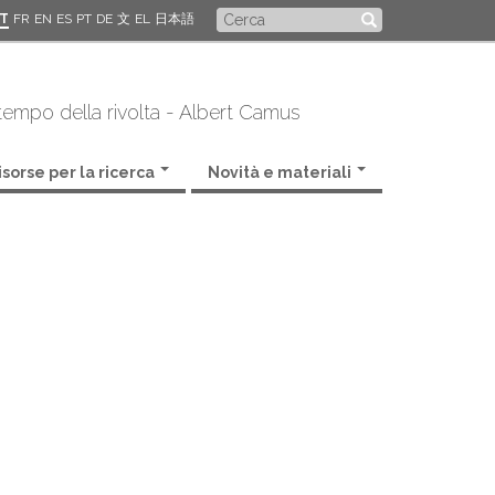
Form
IT
FR
EN
ES
PT
DE
文
EL
日本語
di
 tempo della rivolta - Albert Camus
ricerca
isorse per la ricerca
Novità e materiali