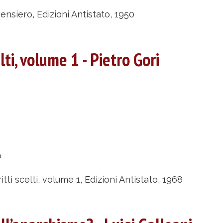
olume
 pensiero, Edizioni Antistato, 1950
elti, volume 1 - Pietro Gori
ietro
ori
u
ritti
o
elti,
olume
itti scelti, volume 1, Edizioni Antistato, 1968
ietro