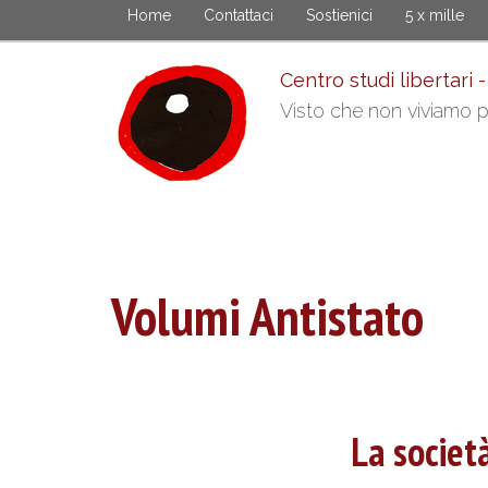
Salta
Home
Contattaci
Sostienici
5 x mille
al
contenuto
Centro studi libertari -
principale
Visto che non viviamo pi
Volumi Antistato
La societ