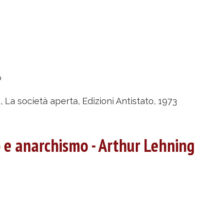
u
a
o
ocietà
perta
 La società aperta, Edizioni Antistato, 1973
ëtr
e anarchismo - Arthur Lehning
ropotkin