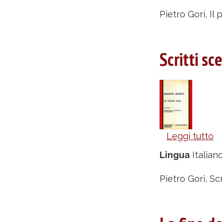
v
Pietro Gori, Il
2
-
Scritti sc
P
G
Leggi tutto
s
Sc
Lingua
Italian
sc
v
Pietro Gori, Scr
1
-
P