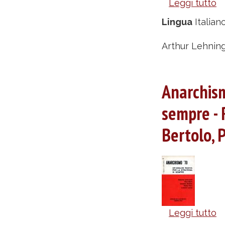
Leggi tutto
s
M
Lingua
Italian
e
a
Arthur Lehning
-
A
Anarchismo
L
sempre - 
Bertolo, 
Leggi tutto
s