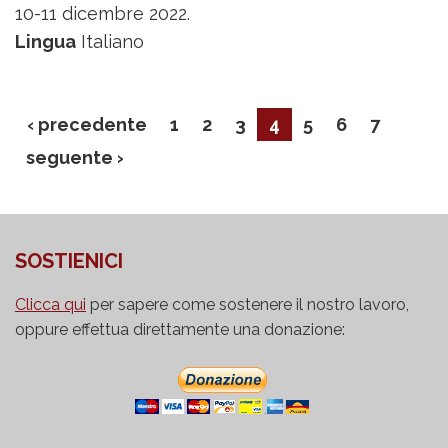
il
10-11 dicembre 2022.
bicentenario
Lingua
Italiano
della
nascita
di
‹ precedente
1
2
3
4
5
6
7
Déjacque
seguente ›
SOSTIENICI
Clicca qui
per sapere come sostenere il nostro lavoro,
oppure effettua direttamente una donazione: