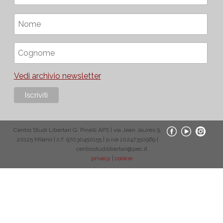
Vedi archivio newsletter
Centro Studi Libertari G. Pinelli APS | via Jean Jaurès 9,
20125 Milano | c.f. 97030450155 | p.iva 10247350969 |
centrostudilibertari@pec.it
privacy
|
cookie