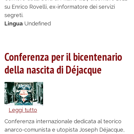
nuovo
su Enrico Rovelli, ex-informatore dei servizi
-
segreti.
a
Lingua
Undefined
costui!
Conferenza per il bicentenario
della nascita di Déjacque
Leggi tutto
su
Conferenza
Conferenza internazionale dedicata al teorico
per
anarco-comunista e utopista Joseph Déjacque,