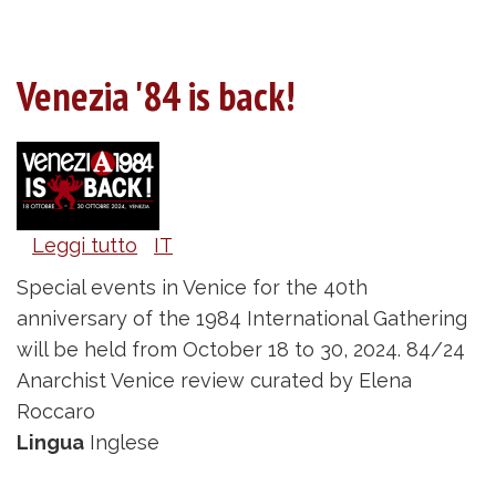
Venezia '84 is back!
Leggi tutto
su
IT
Venezia
Special events in Venice for the 40th
'84
anniversary of the 1984 International Gathering
is
will be held from October 18 to 30, 2024. 84/24
back!
Anarchist Venice review curated by Elena
Roccaro
Lingua
Inglese