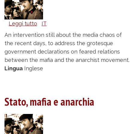
Leggi tutto
su
IT
State,
An intervention still about the media chaos of
mafia
the recent days, to address the grotesque
and
government declarations on feared relations
the
between the mafia and the anarchist movement.
anarchist
Lingua
Inglese
movement
Stato, mafia e anarchia