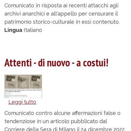
Archivi
Comunicato in risposta ai recenti attacchi agli
anarchici,
archivi anarchici e all'appello per censurare il
terrorismo
patrimonio storico-culturale in essi contenuto.
e
Lingua
Italiano
censura
Attenti - di nuovo - a costui!
Leggi tutto
su
Attenti
Comunicato contro alcune affermazioni false o
-
tendenziose in un articolo pubblicato dal
di
Corriere della Sera di Milano il 24 dicembre 2022