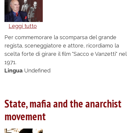
Leggi tutto
su
Omaggio
Per commemorare la scomparsa del grande
a
regista, sceneggiatore e attore, ricordiamo la
Giuliano
scelta forte di girare il film "Sacco e Vanzetti" nel
Montaldo
1971.
Lingua
Undefined
State, mafia and the anarchist
movement