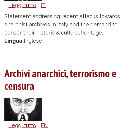
Leggi tutto
su
IT
Anarchist
Statement addressing recent attacks towards
archives,
anarchist archives in Italy and the demand to
terrorism
censor their historic & cultural heritage.
and
Lingua
Inglese
censorship
Archivi anarchici, terrorismo e
censura
Leggi tutto
su
EN