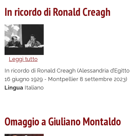
In ricordo di Ronald Creagh
Leggi tutto
su
In
In ricordo di Ronald Creagh (Alessandria d’Egitto
ricordo
16 giugno 1929 - Montpellier 8 settembre 2023)
di
Lingua
Italiano
Ronald
Creagh
Omaggio a Giuliano Montaldo