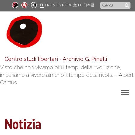
Salta
Form
IT
FR
EN
ES
PT
DE
文
EL
日本語
al
di
contenuto
principale
ricerca
Centro studi libertari - Archivio G. Pinelli
Visto che non viviamo più i tempi della rivoluzione,
impariamo a vivere almeno il tempo della rivolta - Albert
Camus
Togg
navig
Notizia