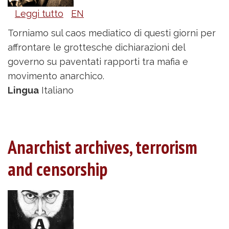
Leggi tutto
su
EN
Stato,
Torniamo sul caos mediatico di questi giorni per
mafia
affrontare le grottesche dichiarazioni del
e
governo su paventati rapporti tra mafia e
anarchia
movimento anarchico.
Lingua
Italiano
Anarchist archives, terrorism
and censorship