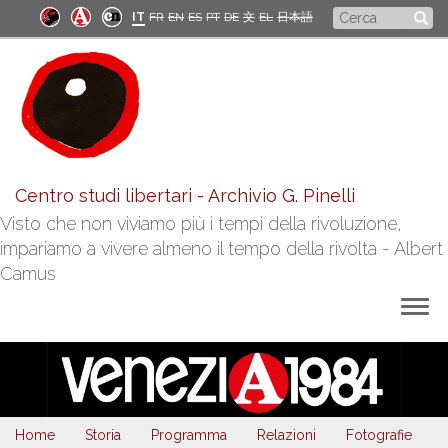
Salta
Form
IT
FR
EN
ES
PT
DE
文
EL
日本語
al
di
contenuto
principale
ricerca
Centro studi libertari - Archivio G. Pinelli
Visto che non viviamo più i tempi della rivoluzione,
impariamo a vivere almeno il tempo della rivolta - Albert
Camus
Togg
navig
Home
Storia
Programma
Relazioni
Fotografie