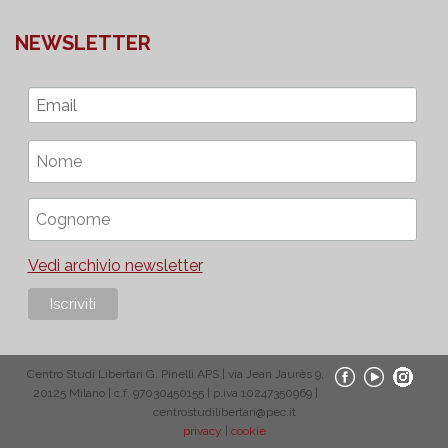
NEWSLETTER
Vedi archivio newsletter
Centro Studi Libertari G. Pinelli APS | via Jean Jaurès 9,
20125 Milano | c.f. 97030450155 | p.iva 10247350969 |
centrostudilibertari@pec.it
privacy
|
cookie