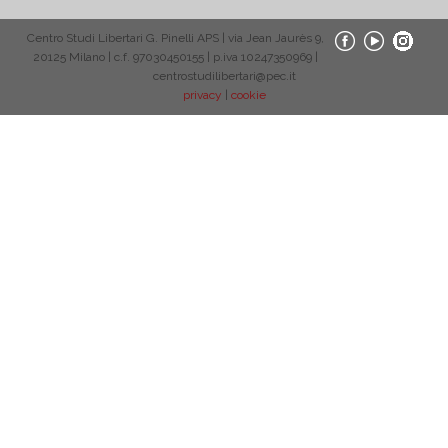
Centro Studi Libertari G. Pinelli APS | via Jean Jaurès 9,
20125 Milano | c.f. 97030450155 | p.iva 10247350969 |
centrostudilibertari@pec.it
privacy
|
cookie