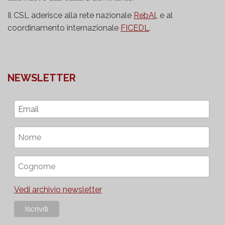
Il CSL aderisce alla rete nazionale
RebAl
, e al
coordinamento internazionale
FICEDL
.
NEWSLETTER
Vedi archivio newsletter