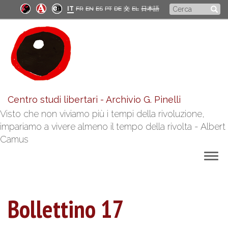
Salta
Form
IT
FR
EN
ES
PT
DE
文
EL
日本語
al
di
contenuto
principale
ricerca
Centro studi libertari - Archivio G. Pinelli
Visto che non viviamo più i tempi della rivoluzione,
impariamo a vivere almeno il tempo della rivolta - Albert
Camus
Togg
navig
Bollettino 17