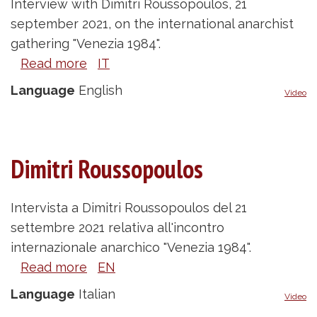
Interview with Dimitri Roussopoulos, 21
september 2021, on the international anarchist
gathering "Venezia 1984".
Read more
about
IT
Dimitri
Language
English
Video
Roussopoulos
Dimitri Roussopoulos
Intervista a Dimitri Roussopoulos del 21
settembre 2021 relativa all'incontro
internazionale anarchico "Venezia 1984".
Read more
about
EN
Dimitri
Language
Italian
Video
Roussopoulos