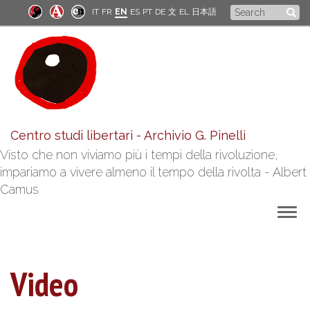
Skip
Search
IT
FR
EN
ES
PT
DE
文
EL
日本語
to
form
main
content
Centro studi libertari - Archivio G. Pinelli
Visto che non viviamo più i tempi della rivoluzione,
impariamo a vivere almeno il tempo della rivolta - Albert
Camus
Togg
navig
Video