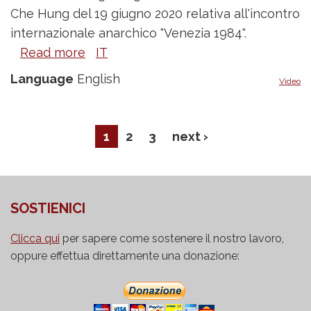
Che Hung del 19 giugno 2020 relativa all'incontro
internazionale anarchico "Venezia 1984".
Read more
about
IT
Mok
Language
English
Video
Chiu
Yu
&
1
2
3
next ›
Yuen
Che
Hung
SOSTIENICI
Clicca qui
per sapere come sostenere il nostro lavoro,
oppure effettua direttamente una donazione: