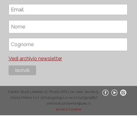
Vedi archivio newsletter
Centro Studi Libertari G. Pinelli APS | via Jean Jaurès 9,
20125 Milano | c.f. 97030450155 | p.iva 10247350969 |
centrostudilibertari@pec.it
privacy
|
cookie