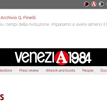
 Archivio G. Pinelli
ù i tempi della rivoluzione, impariamo a vivere almeno il
lections
Press review
Artwork and books
People
Doc
s