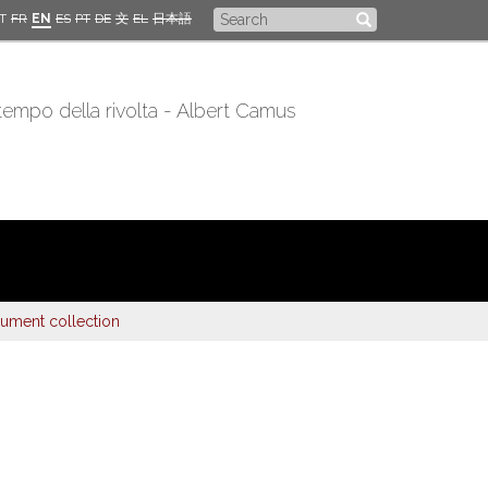
Search
IT
FR
EN
ES
PT
DE
文
EL
日本語
form
 tempo della rivolta - Albert Camus
ument collection