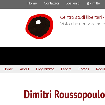
Skip
Home
Contattaci
Sostienici
5 x mille
to
main
Centro studi libertari -
content
Visto che non viviamo pi
Home
About
Programme
Papers
Photos
Recol
Dimitri Roussopoulo