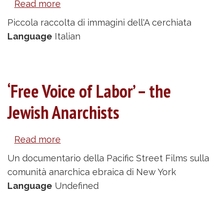
Read more
about
Le
Piccola raccolta di immagini dell'A cerchiata
forme
Language
Italian
della
A
‘Free Voice of Labor’ – the
Jewish Anarchists
Read more
about
‘Free
Un documentario della Pacific Street Films sulla
Voice
comunità anarchica ebraica di New York
of
Language
Undefined
Labor’
–