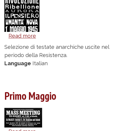
Read more
about
Testate
Selezione di testate anarchiche uscite nel
anarchiche
periodo della Resistenza.
durante
Language
Italian
la
Resistenza
Primo Maggio