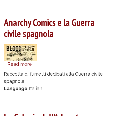
Anarchy Comics e la Guerra
civile spagnola
Read more
about
Anarchy
Raccolta di fumetti dedicati alla Guerra civile
Comics
spagnola
e
Language
Italian
la
Guerra
civile
spagnola