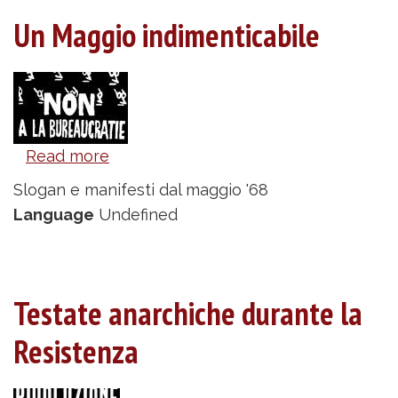
the
Un Maggio indimenticabile
Jewish
Anarchists
Read more
about
Un
Slogan e manifesti dal maggio '68
Maggio
Language
Undefined
indimenticabile
Testate anarchiche durante la
Resistenza