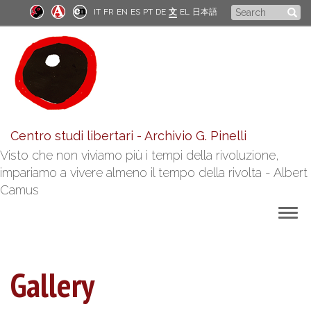
Skip
Search
IT
FR
EN
ES
PT
DE
文
EL
日本語
to
form
main
content
Centro studi libertari - Archivio G. Pinelli
Visto che non viviamo più i tempi della rivoluzione,
impariamo a vivere almeno il tempo della rivolta - Albert
Camus
Togg
navig
Gallery