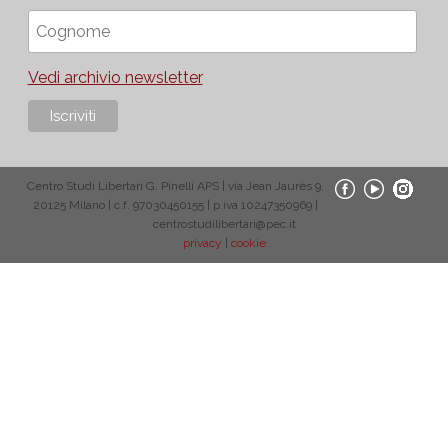
Vedi archivio newsletter
Centro Studi Libertari G. Pinelli APS | via Jean Jaurès 9,
20125 Milano | c.f. 97030450155 | p.iva 10247350969 |
centrostudilibertari@pec.it
privacy
|
cookie