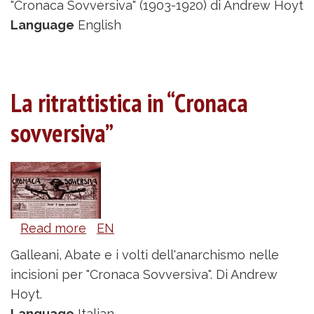
"Cronaca Sovversiva" (1903-1920) di Andrew Hoyt
the
Language
English
"Cronaca
Sovversiva"
La ritrattistica in “Cronaca
sovversiva”
Read more
about
EN
La
Galleani, Abate e i volti dell'anarchismo nelle
ritrattistica
incisioni per "Cronaca Sovversiva". Di Andrew
in
Hoyt.
“Cronaca
Language
Italian