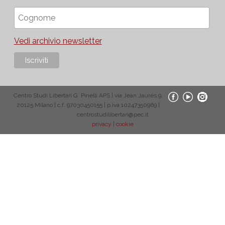
Vedi archivio newsletter
Centro Studi Libertari G. Pinelli APS | via Jean Jaurès 9,
20125 Milano | c.f. 97030450155 | p.iva 10247350969 |
centrostudilibertari@pec.it
privacy
|
cookie