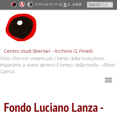
Skip
Search
IT
FR
EN
ES
PT
DE
文
EL
日本語
to
form
main
content
Centro studi libertari - Archivio G. Pinelli
Visto che non viviamo più i tempi della rivoluzione,
impariamo a vivere almeno il tempo della rivolta - Albert
Camus
Togg
navig
Fondo Luciano Lanza -