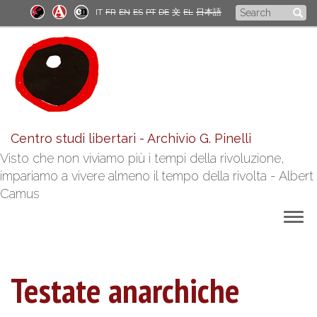
Skip
Search
IT
FR
EN
ES
PT
DE
文
EL
日本語
to
form
main
content
Centro studi libertari - Archivio G. Pinelli
Visto che non viviamo più i tempi della rivoluzione,
impariamo a vivere almeno il tempo della rivolta - Albert
Camus
Togg
navig
Testate anarchiche