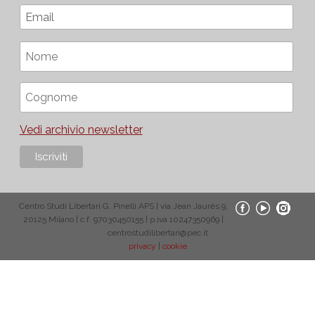
Vedi archivio newsletter
Centro Studi Libertari G. Pinelli APS | via Jean Jaurès 9,
20125 Milano | c.f. 97030450155 | p.iva 10247350969 |
centrostudilibertari@pec.it
privacy
|
cookie