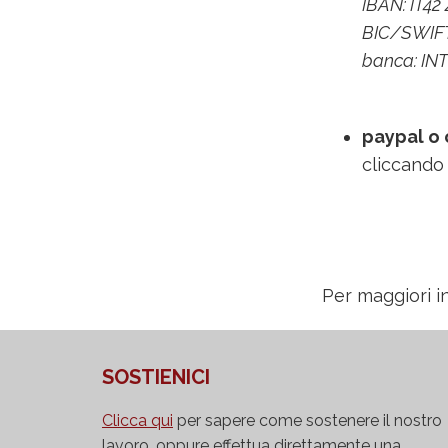
IBAN: IT4
BIC/SWIFT
banca: I
paypal o 
cliccando 
Per maggiori i
SOSTIENICI
Clicca qui
per sapere come sostenere il nostro
lavoro, oppure effettua direttamente una