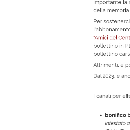
importante la n
della memoria 
Per sostenerci
l'abbonamento
"Amici del Cent
bollettino in P
bollettino cart
Altrimenti, è p
Dal 2023, è anc
I canali per ef
bonifico 
intestato a