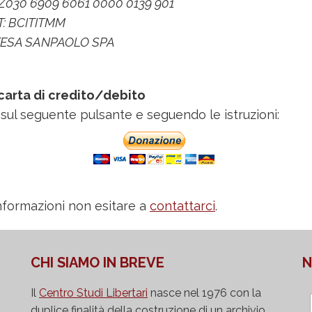
2 Z030 6909 6061 0000 0139 901
: BCITITMM
NTESA SANPAOLO SPA
carta di credito/debito
sul seguente pulsante e seguendo le istruzioni:
nformazioni non esitare a
contattarci
.
CHI SIAMO IN BREVE
N
Il
Centro Studi Libertari
nasce nel 1976 con la
duplice finalità della costruzione di un archivio