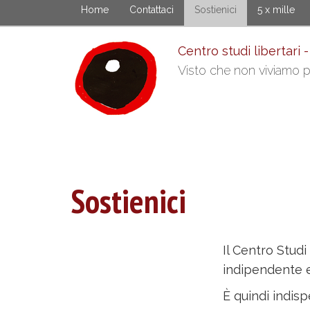
Skip
Home
Contattaci
Sostienici
5 x mille
to
main
Centro studi libertari -
content
Visto che non viviamo pi
Sostienici
Il Centro Studi 
indipendente e
È quindi indisp