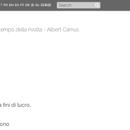
Search
IT
FR
EN
ES
PT
DE
文
EL
日本語
form
 tempo della rivolta - Albert Camus
fini di lucro,
gono