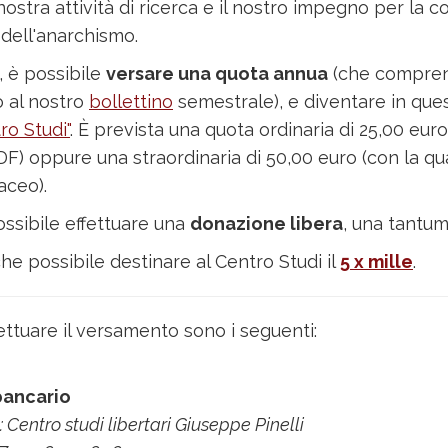
ostra attività di ricerca e il nostro impegno per la 
dell'anarchismo.
, è possibile
versare una quota annua
(che compre
 al nostro
bollettino
semestrale), e diventare in qu
ro Studi"
. È prevista una quota ordinaria di 25,00 euro
DF) oppure una straordinaria di 50,00 euro (con la qual
aceo).
ossibile effettuare una
donazione libera
, una tantum
he possibile destinare al Centro Studi il
5 x mille
.
fettuare il versamento sono i seguenti:
bancario
: Centro studi libertari Giuseppe Pinelli