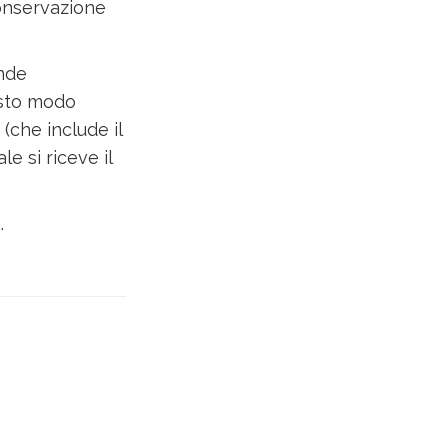
conservazione
nde
esto modo
 (che include il
e si riceve il
.