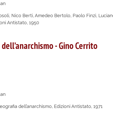
narchismo
ian
0,
’analisi
oli, Nico Berti, Amedeo Bertolo, Paolo Finzi, Luciano
uova
oni Antistato, 1950
er
 dell’anarchismo - Gino Cerrito
rategia
empre
oberto
mbrosoli,
bout
ico
eografia
rti,
ian
ll’anarchismo
medeo
eografia dell’anarchismo, Edizioni Antistato, 1971
rtolo,
ino