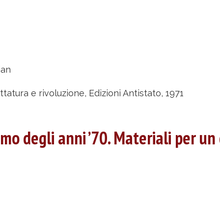
bout
ttatura
ian
voluzione
ittatura e rivoluzione, Edizioni Antistato, 1971
igi
mo degli anni ’70. Materiali per un 
abbri