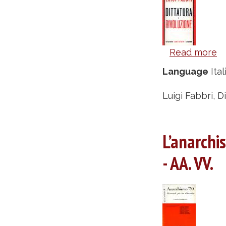
Read more
a
Di
Language
Ital
e
ri
Luigi Fabbri, D
-
Lu
L’anarchis
F
- AA. VV.