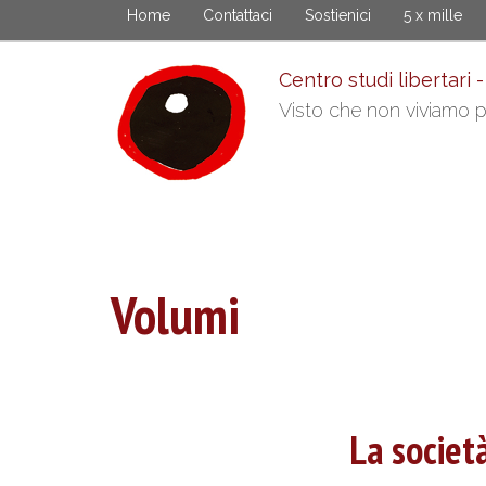
Skip
Home
Contattaci
Sostienici
5 x mille
to
main
Centro studi libertari -
content
Visto che non viviamo pi
Volumi
La societ