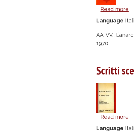
Read more
a
L
Language
Ital
de
an
AA. VV., L’anar
’7
1970
Ma
p
Scritti sc
u
di
-
AA
VV
Read more
a
Sc
Language
Ital
sc