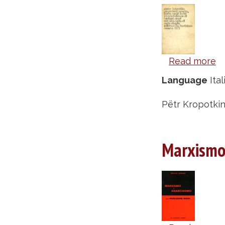
Read more
a
L
Language
Ital
so
a
Pëtr Kropotkin,
-
P
Marxismo 
K