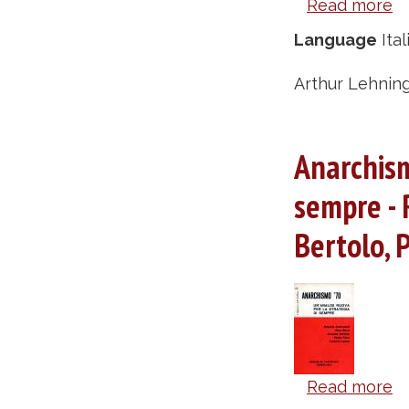
Read more
a
M
Language
Ital
e
a
Arthur Lehning
-
Ar
Anarchismo
L
sempre - 
Bertolo, 
Read more
a