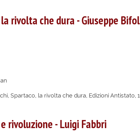
aolo
rrito
nzi,
la rivolta che dura - Giuseppe Bifol
uciano
anza
bout
partaco,
ian
volta
hi, Spartaco, la rivolta che dura, Edizioni Antistato, 
he
ura
e rivoluzione - Luigi Fabbri
iuseppe
folchi