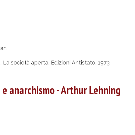
bout
a
ian
cietà
perta
 La società aperta, Edizioni Antistato, 1973
ëtr
e anarchismo - Arthur Lehning
ropotkin