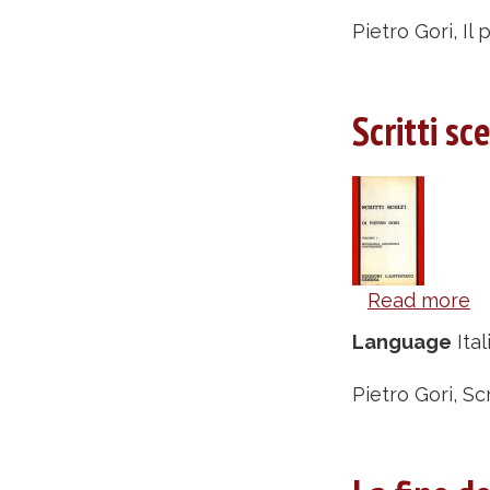
v
Pietro Gori, Il
2
-
Scritti sc
Pi
Go
Read more
a
Sc
Language
Ital
sc
v
Pietro Gori, Scr
1
-
Pi