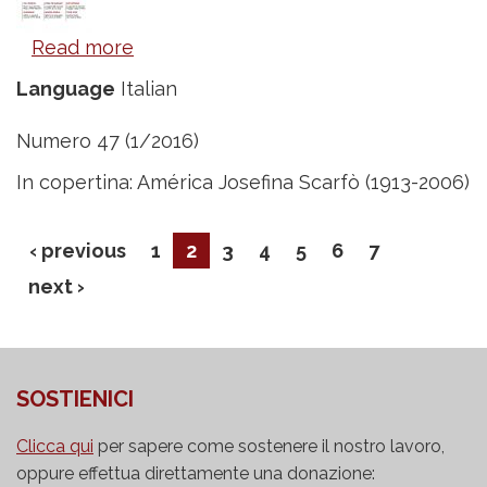
Read more
about
Bollettino
Language
Italian
47
Numero 47 (1/2016)
In copertina: América Josefina Scarfò (1913-2006)
‹ previous
1
2
3
4
5
6
7
next ›
SOSTIENICI
Clicca qui
per sapere come sostenere il nostro lavoro,
oppure effettua direttamente una donazione: