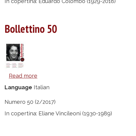
In copertina: Eduardo Colombo (1929-2018)
Bollettino 50
Read more
about
Bollettino
Language
Italian
50
Numero 50 (2/2017)
In copertina: Eliane Vincileoni (1930-1989)