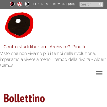
Skip
Search
IT
FR
EN
ES
PT
DE
文
EL
日本語
to
form
main
content
Centro studi libertari - Archivio G. Pinelli
Visto che non viviamo più i tempi della rivoluzione,
impariamo a vivere almeno il tempo della rivolta - Albert
Camus
Togg
navig
Bollettino