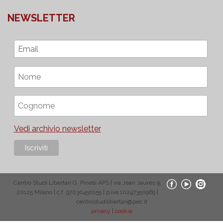
NEWSLETTER
Vedi archivio newsletter
Centro Studi Libertari G. Pinelli APS | via Jean Jaurès 9,
20125 Milano | c.f. 97030450155 | p.iva 10247350969 |
centrostudilibertari@pec.it
privacy
|
cookie