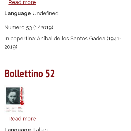
Read more
about
Bollettino
Language
Undefined
53
Numero 53 (1/2019)
In copertina: Aníbal de los Santos Gadea (1941-
2019)
Bollettino 52
Read more
about
Bollettino
Language
Italian