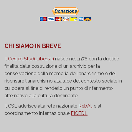
CHI SIAMO IN BREVE
Il
Centro Studi Libertari
nasce nel 1976 con la duplice
finalità della costruzione di un archivio per la
conservazione della memoria dell'anarchismo e del
ripensare l'anarchismo alla luce del contesto sociale in
cui opera al fine di renderlo un punto di riferimento
alternativo alla cultura dominante.
Il CSL aderisce alla rete nazionale
RebAl
, e al
coordinamento internazionale
FICEDL
.