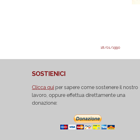
18/01/1990
SOSTIENICI
Clicca qui
per sapere come sostenere il nostro
lavoro, oppure effettua direttamente una
donazione: