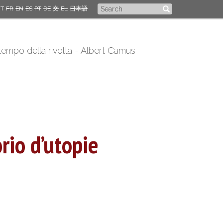
Search
IT
FR
EN
ES
PT
DE
文
EL
日本語
form
 tempo della rivolta - Albert Camus
rio d’utopie