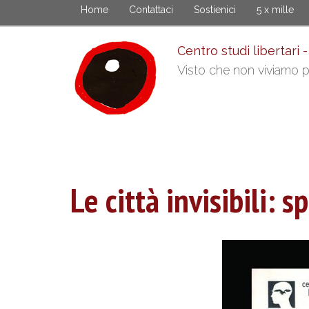
Skip
Home
Contattaci
Sostienici
5 x mille
to
main
Centro studi libertari -
content
Visto che non viviamo pi
Le città invisibili: