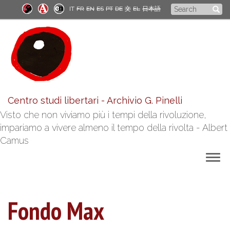
Skip
Search
IT
FR
EN
ES
PT
DE
文
EL
日本語
to
form
main
content
Centro studi libertari - Archivio G. Pinelli
Visto che non viviamo più i tempi della rivoluzione,
impariamo a vivere almeno il tempo della rivolta - Albert
Camus
Togg
navig
Fondo Max