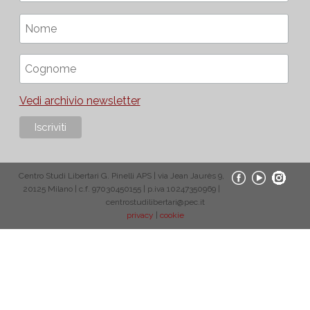
Vedi archivio newsletter
Centro Studi Libertari G. Pinelli APS | via Jean Jaurès 9,
20125 Milano | c.f. 97030450155 | p.iva 10247350969 |
centrostudilibertari@pec.it
privacy
|
cookie