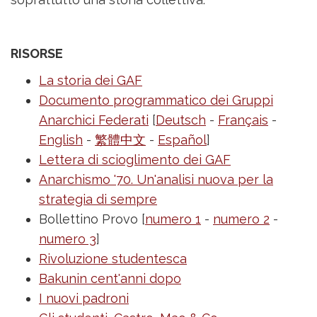
RISORSE
La storia dei GAF
Documento programmatico dei Gruppi
Anarchici Federati
[
Deutsch
-
Français
-
English
-
繁體中文
-
Español
]
Lettera di scioglimento dei GAF
Anarchismo '70. Un'analisi nuova per la
strategia di sempre
Bollettino Provo [
numero 1
-
numero 2
-
numero 3
]
Rivoluzione studentesca
Bakunin cent'anni dopo
I nuovi padroni