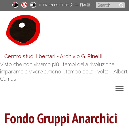
Skip
Search
IT
FR
EN
ES
PT
DE
文
EL
日本語
to
form
main
content
Centro studi libertari - Archivio G. Pinelli
Visto che non viviamo più i tempi della rivoluzione,
impariamo a vivere almeno il tempo della rivolta - Albert
Camus
Togg
navig
Fondo Gruppi Anarchici