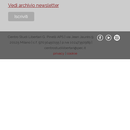
Vedi archivio newsletter
Centro Studi Libertari G. Pinelli APS | via Jean Jaurès 9,
20125 Milano | c.f. 97030450155 | p.iva 10247350969 |
centrostudilibertari@pec.it
privacy
|
cookie