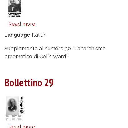
Read more
about
Supplemento
Language
Italian
Bollettino
30
Supplemento al numero 30. "L’anarchismo
pragmatico di Colin Ward"
Bollettino 29
Read more
about