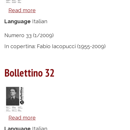
Read more
about
Bollettino
Language
Italian
33
Numero 33 (1/2009)
In copertina: Fabio Iacopucci (1955-2009)
Bollettino 32
Read more
about
Bollettino
Language
Italian