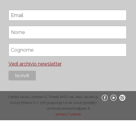
Vedi archivio newsletter
Centro Studi Libertari G. Pinelli APS | via Jean Jaurès 9,
20125 Milano | c.f. 97030450155 | p.iva 10247350969 |
centrostudilibertari@pec.it
privacy
|
cookie