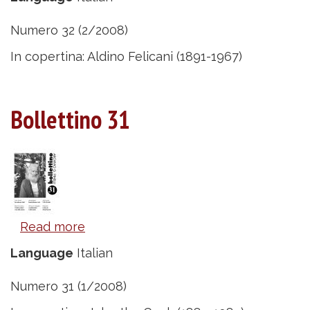
32
Numero 32 (2/2008)
In copertina: Aldino Felicani (1891-1967)
Bollettino 31
Read more
about
Bollettino
Language
Italian
31
Numero 31 (1/2008)