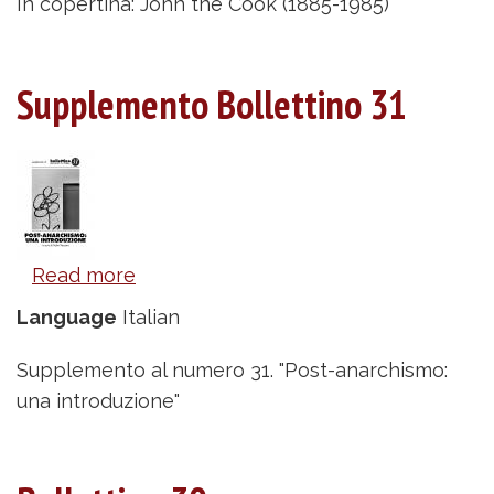
In copertina: John the Cook (1885-1985)
Supplemento Bollettino 31
Read more
about
Supplemento
Language
Italian
Bollettino
31
Supplemento al numero 31. "Post-anarchismo:
una introduzione"