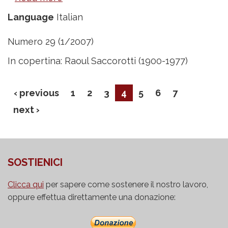
Bollettino
Language
Italian
29
Numero 29 (1/2007)
In copertina: Raoul Saccorotti (1900-1977)
‹ previous
1
2
3
4
5
6
7
next ›
SOSTIENICI
Clicca qui
per sapere come sostenere il nostro lavoro,
oppure effettua direttamente una donazione: