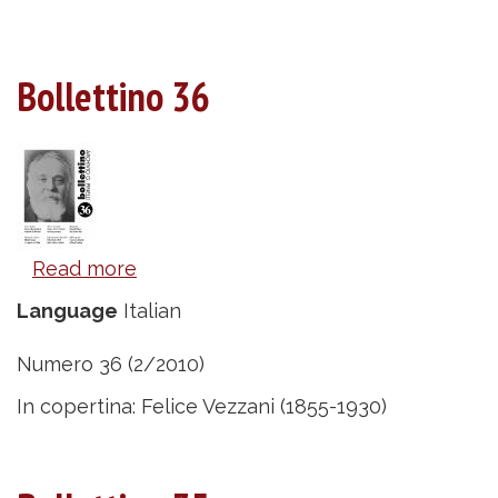
Bollettino 36
Read more
about
Bollettino
Language
Italian
36
Numero 36 (2/2010)
In copertina: Felice Vezzani (1855-1930)