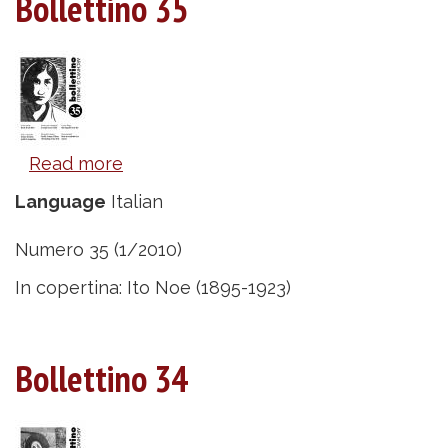
Bollettino 35
Read more
about
Bollettino
Language
Italian
35
Numero 35 (1/2010)
In copertina: Ito Noe (1895-1923)
Bollettino 34