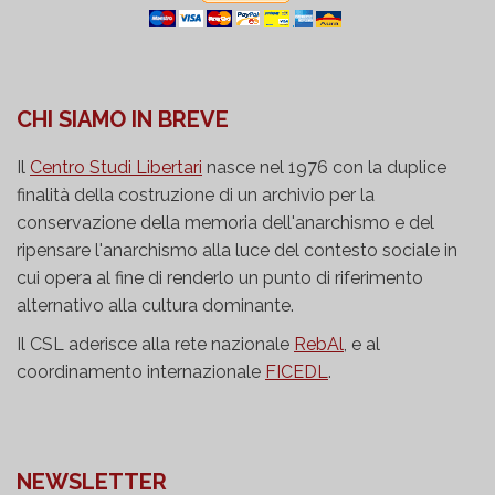
CHI SIAMO IN BREVE
Il
Centro Studi Libertari
nasce nel 1976 con la duplice
finalità della costruzione di un archivio per la
conservazione della memoria dell'anarchismo e del
ripensare l'anarchismo alla luce del contesto sociale in
cui opera al fine di renderlo un punto di riferimento
alternativo alla cultura dominante.
Il CSL aderisce alla rete nazionale
RebAl
, e al
coordinamento internazionale
FICEDL
.
NEWSLETTER