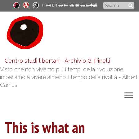
Skip
Search
IT
FR
EN
ES
PT
DE
文
EL
日本語
to
form
main
content
Centro studi libertari - Archivio G. Pinelli
Visto che non viviamo più i tempi della rivoluzione,
impariamo a vivere almeno il tempo della rivolta - Albert
Camus
Togg
navig
This is what an