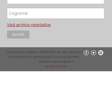
Vedi archivio newsletter
Centro Studi Libertari G. Pinelli APS | via Jean Jaurès 9,
20125 Milano | c.f. 97030450155 | p.iva 10247350969 |
centrostudilibertari@pec.it
privacy
|
cookie