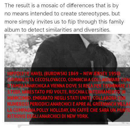
The result is a mosaic of differences that is by
no means intended to create stereotypes, but
more simply invites us to flip through this family
album to detect similarities and diversities.
HIPPOLYTE HAVEL (BUROWSKI 1869 – NEW JERSEY 1950)
GIORNALISTA CECOSLOVACCO, COMINCIA A COLLABORARE CON
STAMPA ANARCHICA A VIENNA DOVE SI RECA PER TERMINARE I 
STUDI. ARRESTATO PIÙ VOLTE, RISCHIA L’INTERNAMENTO IN
MANICOMIO. EMIGRATO NEGLI STATI UNITI, COLLABORA CON
NUMEROSI PERIODICI ANARCHICI E APRE AL GREENWICH VILLA
LA COMPAGNA POLLY HOLLDAY, UN CAFFÈ CHE SARÀ UN PUNTO
RITROVO DEGLI ANARCHICI DI NEW YORK.